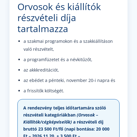
Orvosok és kiállítók
részvételi díja
tartalmazza
a szakmai programokon és a szakkiállításon
való részvételt,
a programfüzetet és a névkitűzőt,
az akkkreditációt,
az ebédet a pénteki, november 20-i napra és
a frissítők költségét.
A rendezvény teljes időtartamára szóló
részvételi kategóriákban
(Orvosok –
Kiállítók/cégképviselők)
a részvételi díj
bruttó 23 500 Ft/fő
(napi bontása: 20 000
Ft – 2026.11.20. + 3 500 Ft –