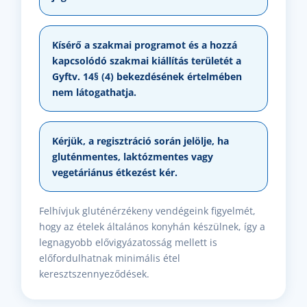
Kísérő a szakmai programot és a hozzá
kapcsolódó szakmai kiállítás területét a
Gyftv. 14§ (4) bekezdésének értelmében
nem látogathatja.
Kérjük, a regisztráció során jelölje, ha
gluténmentes, laktózmentes vagy
vegetáriánus étkezést kér.
Felhívjuk gluténérzékeny vendégeink figyelmét,
hogy az ételek általános konyhán készülnek, így a
legnagyobb elővigyázatosság mellett is
előfordulhatnak minimális étel
keresztszennyeződések.