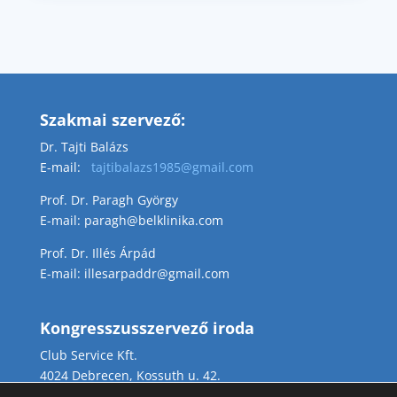
Szakmai szervező:
Dr. Tajti Balázs
E-mail:
tajtibalazs1985@gmail.com
Prof. Dr. Paragh György
E-mail: paragh@belklinika.com
Prof. Dr. Illés Árpád
E-mail: illesarpaddr@gmail.com
Kongresszusszervező iroda
Club Service Kft.
4024 Debrecen, Kossuth u. 42.
Telefon: 06 52 522 223