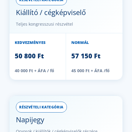
Kiállító / cégképviselő
Teljes kongresszusi részvétel
KEDVEZMÉNYES
NORMÁL
50 800 Ft
57 150 Ft
40 000 Ft + ÁFA / fő
45 000 Ft + ÁFA /fő
RÉSZVÉTELI KATEGÓRIA
Napijegy
Orvosok / kiállítók / cégképviselők részére