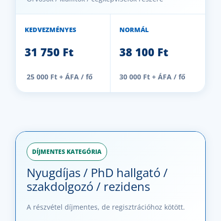
KEDVEZMÉNYES
NORMÁL
31 750 Ft
38 100 Ft
25 000 Ft + ÁFA / fő
30 000 Ft + ÁFA / fő
DÍJMENTES KATEGÓRIA
Nyugdíjas / PhD hallgató /
szakdolgozó / rezidens
A részvétel díjmentes, de regisztrációhoz kötött.